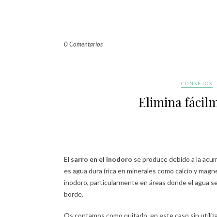
0 Comentarios
CONSEJOS
Elimina fácil
El
sarro en el inodoro
se produce debido a la acu
es agua dura (rica en minerales como calcio y magne
inodoro, particularmente en áreas donde el agua se
borde.
Os contamos como quitarlo, en este caso sin utiliz