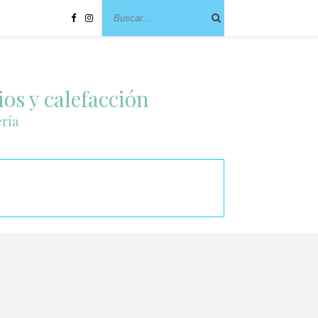
ios y calefacción
ería