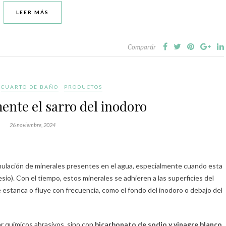
LEER MÁS
Compartir
CUARTO DE BAÑO
PRODUCTOS
mente el sarro del inodoro
26 noviembre, 2024
mulación de minerales presentes en el agua, especialmente cuando esta
sio). Con el tiempo, estos minerales se adhieren a las superficies del
 estanca o fluye con frecuencia, como el fondo del inodoro o debajo del
ar químicos abrasivos, sino con
bicarbonato de sodio y vinagre blanco.