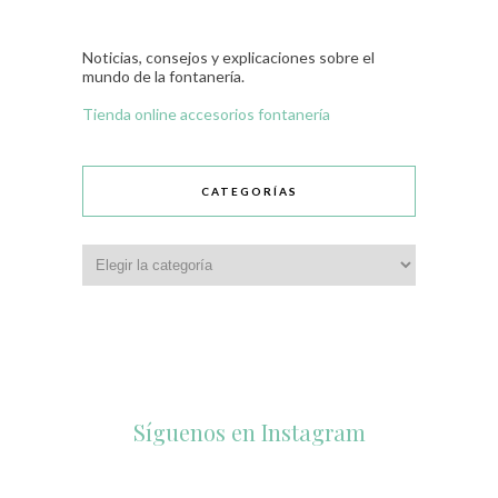
Noticias, consejos y explicaciones sobre el
mundo de la fontanería.
Tienda online accesorios fontanería
CATEGORÍAS
Síguenos en Instagram
Ago 6
1
0
Jul 29
Jul 31
Ago 7
accesorios_dukto
accesorios_dukto
1
0