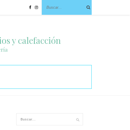
ios y calefacción
ería