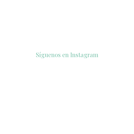
Síguenos en Instagram
accesorios_dukto
accesorios_dukto
Ago 6
Ago 4
1
0
1
0
accesorios_dukto
accesorios_dukto