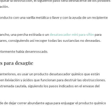
 quitar la obstrucción, el siguiente paso será deshacerse de los posibles
ación.
ducto con una varilla metálica o llave y con la ayuda de un recipiente
ancho, una percha estirada o un
desatascador mini para sifón
para
lares, consiguiendo así recoger todas las sustancias no deseadas.
eriormente había desenroscado.
os para desagüe
s anteriores, es usar un producto desatascador químico que están
n lixiviación y ácidos que funcionan para destruir las obstrucciones.
extremada cautela, siguiendo los pasos indicados en el envase del
ide de dejar correr abundante agua para enjuagar el producto químico