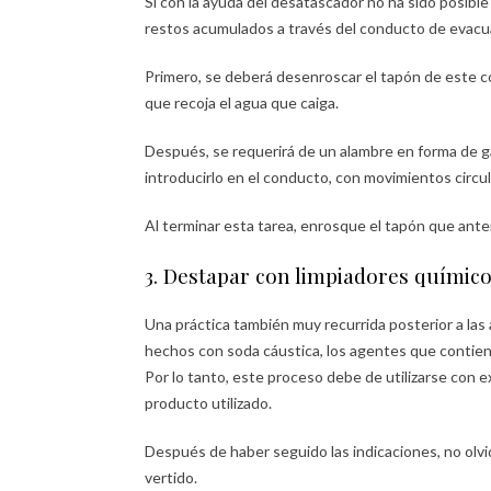
Si con la ayuda del desatascador no ha sido posible
restos acumulados a través del conducto de evacu
Primero, se deberá desenroscar el tapón de este con
que recoja el agua que caiga.
Después, se requerirá de un alambre en forma de g
introducirlo en el conducto, con movimientos circu
Al terminar esta tarea, enrosque el tapón que ant
3. Destapar con limpiadores químic
Una práctica también muy recurrida posterior a la
hechos con soda cáustica, los agentes que contiene
Por lo tanto, este proceso debe de utilizarse con 
producto utilizado.
Después de haber seguido las indicaciones, no olv
vertido.