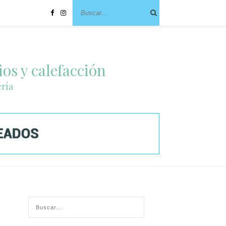
ios y calefacción
ería