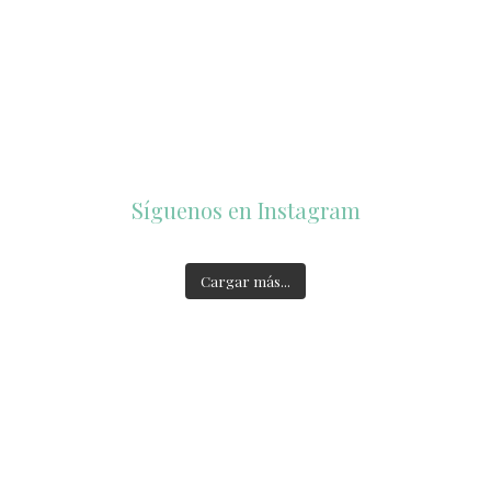
Síguenos en Instagram
Jul 31
accesorios_dukto
accesorios_dukto
Jul 23
accesorios_dukto
accesorios_dukto
Cargar más...
2
0
1
0
Jul 21
1
0
Ago 4
1
0