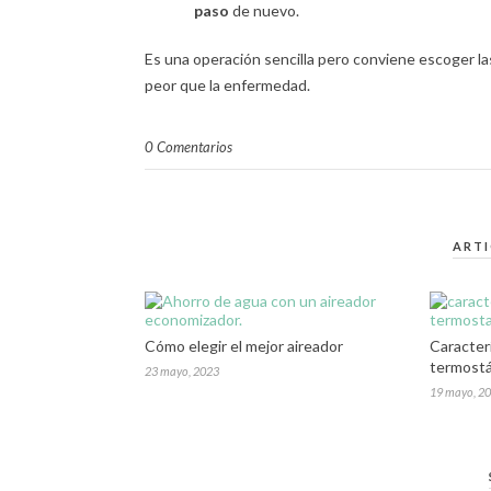
paso
de nuevo.
Es una operación sencilla pero conviene escoger la
peor que la enfermedad.
0 Comentarios
ART
Cómo elegir el mejor aireador
Caracterí
termostá
23 mayo, 2023
19 mayo, 2