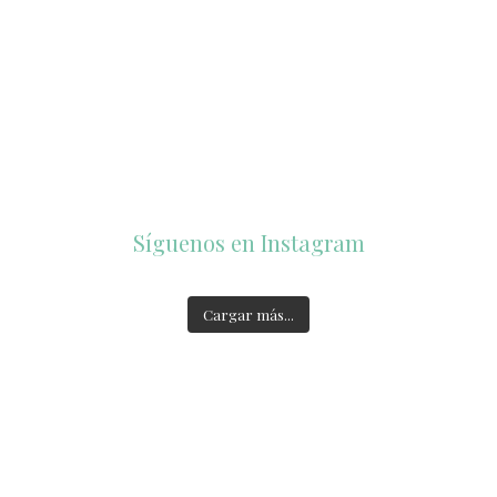
Síguenos en Instagram
Jul 31
accesorios_dukto
accesorios_dukto
Jul 23
accesorios_dukto
accesorios_dukto
Cargar más...
2
0
1
0
Jul 21
1
0
Ago 4