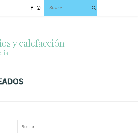
ios y calefacción
ería