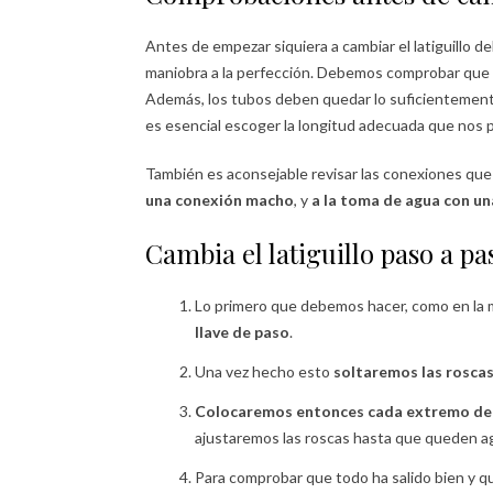
Antes de empezar siquiera a cambiar el latiguillo 
maniobra a la perfección. Debemos comprobar que
Además, los tubos deben quedar lo suficientemente
es esencial escoger la longitud adecuada que nos p
También es aconsejable revisar las conexiones que
una conexión macho
, y
a la toma de agua con u
Cambia el latiguillo paso a pa
Lo primero que debemos hacer, como en la 
llave de paso
.
Una vez hecho esto
soltaremos las rosca
Colocaremos entonces cada extremo del 
ajustaremos las roscas hasta que queden ag
Para comprobar que todo ha salido bien y q