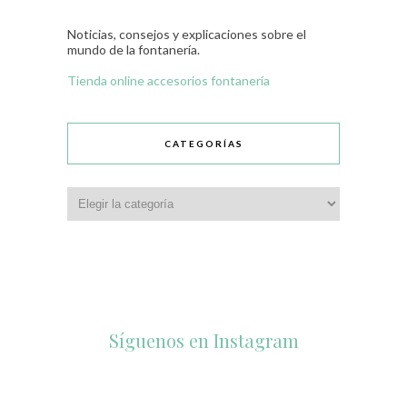
Noticias, consejos y explicaciones sobre el
mundo de la fontanería.
Tienda online accesorios fontanería
CATEGORÍAS
Síguenos en Instagram
Ago 6
1
0
Jul 29
Jul 31
Ago 7
accesorios_dukto
accesorios_dukto
1
0
2
0
Jul 23
accesorios_dukto
0
0