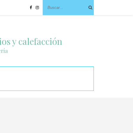
ios y calefacción
ería