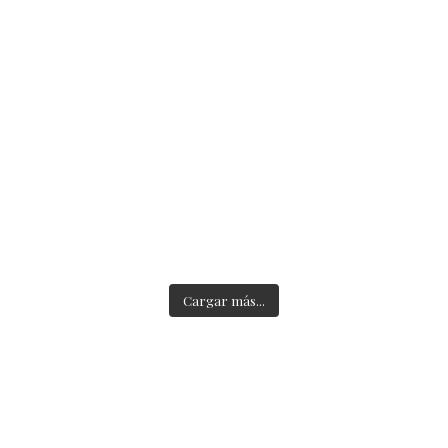
Ago 6
Ago 4
1
0
1
0
accesorios_dukto
accesorios_dukto
Jul 24
Jul 23
1
0
1
0
Cargar más...